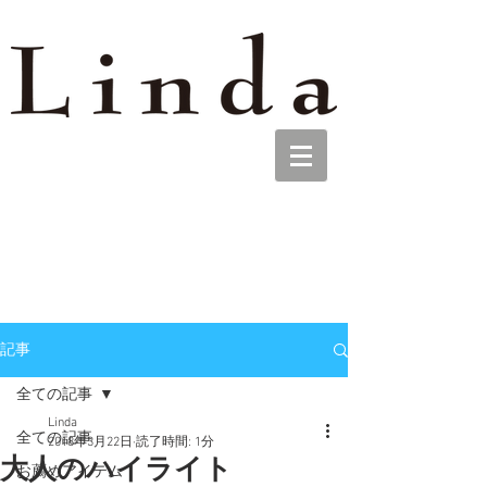
記事
全ての記事
Linda
全ての記事
2018年3月22日
読了時間: 1分
大人のハイライト
お薦めアイテム