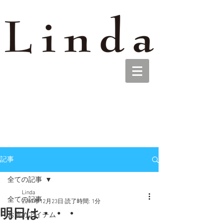
記事
全ての記事
Linda
全ての記事
2017年12月23日
読了時間: 1分
明日は・・・
お薦めアイテム