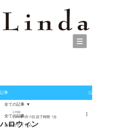
記事
全ての記事
Linda
全ての記事
2017年9月19日
読了時間: 1分
ハロウィン
お薦めアイテム