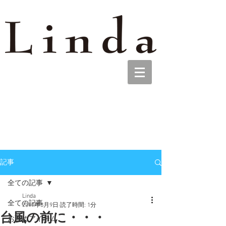
記事
全ての記事
Linda
全ての記事
2017年8月9日
読了時間: 1分
台風の前に・・・
お薦めアイテム