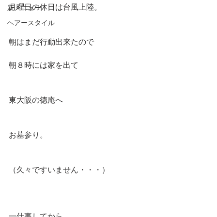
月曜日の休日は台風上陸。
新メニュー
ヘアースタイル
朝はまだ行動出来たので
朝８時には家を出て
東大阪の徳庵へ
お墓参り。
（久々ですいません・・・）