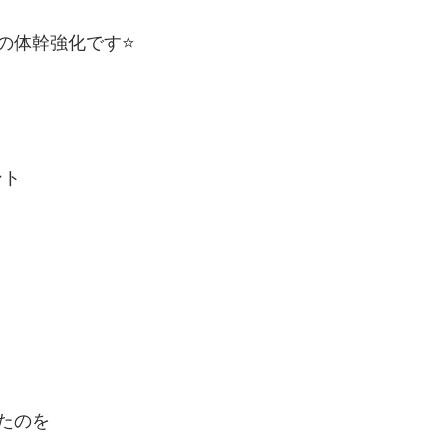
の体幹強化です⭐️
ント
たのを