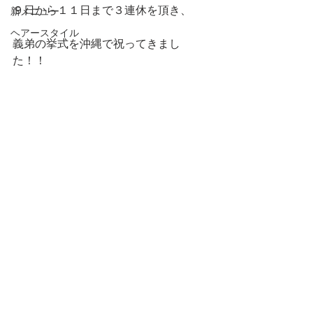
９日から１１日まで３連休を頂き、
新メニュー
ヘアースタイル
義弟の挙式を沖縄で祝ってきまし
た！！