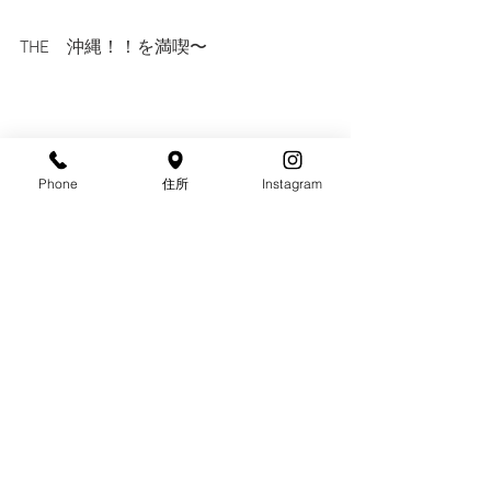
THE　沖縄！！を満喫〜
Lindaのオープン前後から遊びに
Phone
住所
Instagram
行くことが出来てなかったので
楽しかった〜
これで、また頑張れる！！！！！
一足先に日焼けしてお待ちしておりま