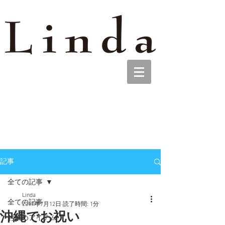
記事
全ての記事
Linda
全ての記事
2017年7月12日
読了時間: 1分
沖縄でお祝い
お薦めアイテム