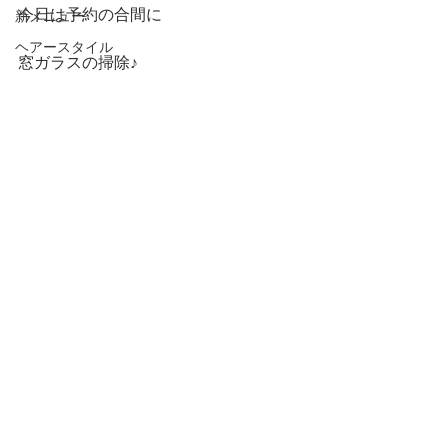
今日は予約の合間に
新メニュー
ヘアースタイル
窓ガラスの掃除♪