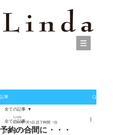
記事
全ての記事
Linda
全ての記事
2017年7月5日
読了時間: 1分
予約の合間に・・・
お薦めアイテム