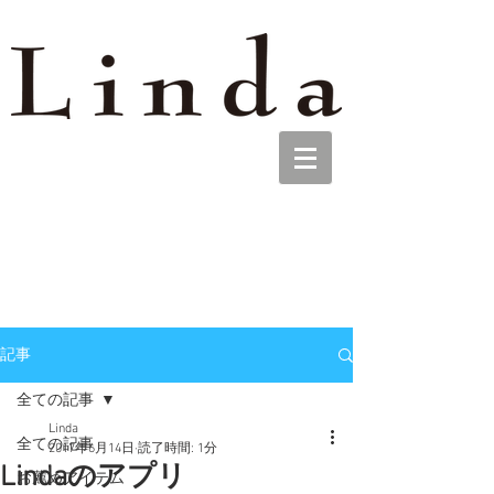
記事
全ての記事
Linda
全ての記事
2017年6月14日
読了時間: 1分
Lindaのアプリ
お薦めアイテム