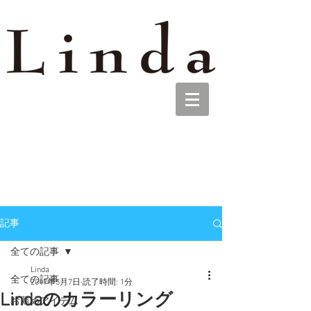
記事
全ての記事
Linda
全ての記事
2017年5月7日
読了時間: 1分
Lindaのカラーリング
お薦めアイテム