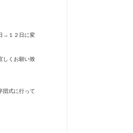
日→１２日に変
宜しくお願い致
卒団式に行って